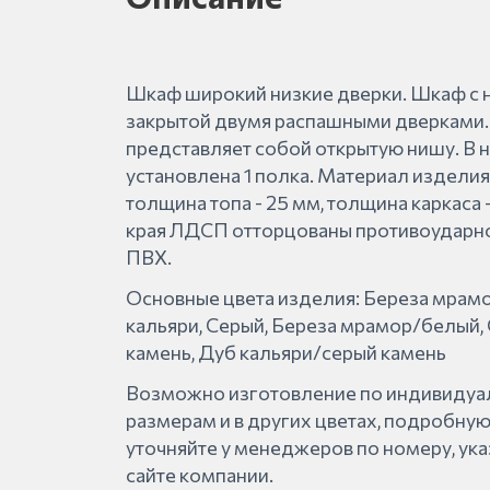
Шкаф широкий низкие дверки. Шкаф с 
закрытой двумя распашными дверками. 
представляет собой открытую нишу. В 
установлена 1 полка. Материал изделия
толщина топа - 25 мм, толщина каркаса -
края ЛДСП отторцованы противоударн
ПВХ.
Основные цвета изделия: Береза мрамо
кальяри, Серый, Береза мрамор/белый,
камень, Дуб кальяри/серый камень
Возможно изготовление по индивиду
размерам и в других цветах, подробн
уточняйте у менеджеров по номеру, ук
сайте компании.