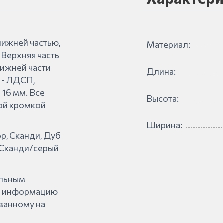
нижней частью,
Материал:
Верхняя часть
нижней части
Длина:
 - ЛДСП,
 16 мм. Все
Высота:
ой кромкой
Ширина:
р, Сканди, Дуб
 Сканди/серый
альным
ую информацию
азанному на