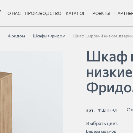
Я
О НАС
ПРОИЗВОДСТВО
КАТАЛОГ
ПРОЕКТЫ
ПАРТНЕ
—
Фридом
—
Шкафы Фридом
—
Шкаф широкий низкие двер
Шкаф 
низкие
Фридо
Оп
арт.
ФШНН-01
Выбрать цвет:
Береза мрамор