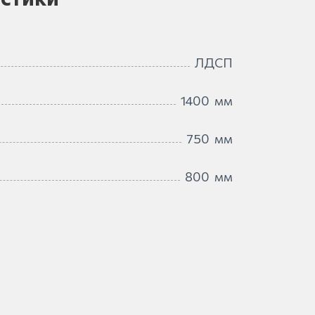
ЛДСП
1400
мм
750
мм
800
мм