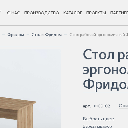
Я
О НАС
ПРОИЗВОДСТВО
КАТАЛОГ
ПРОЕКТЫ
ПАРТНЕ
—
Фридом
—
Столы Фридом
—
Стол рабочий эргономичный
Стол р
эргон
Фридо
Опи
арт.
ФСЭ-02
Выбрать цвет:
Береза мрамор