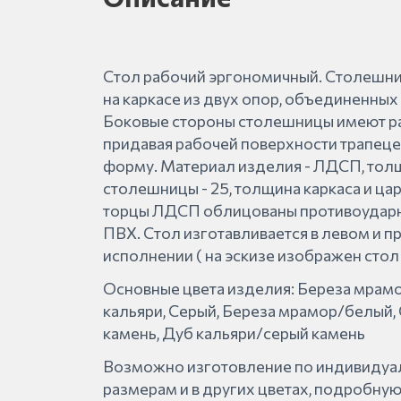
Стол рабочий эргономичный. Столешни
на каркасе из двух опор, объединенных
Боковые стороны столешницы имеют ра
придавая рабочей поверхности трапец
форму. Материал изделия - ЛДСП, тол
столешницы - 25, толщина каркаса и царг
торцы ЛДСП облицованы противоудар
ПВХ. Стол изготавливается в левом и п
исполнении ( на эскизе изображен стол
Основные цвета изделия: Береза мрамо
кальяри, Серый, Береза мрамор/белый,
камень, Дуб кальяри/серый камень
Возможно изготовление по индивиду
размерам и в других цветах, подробн