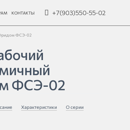
+7(903)550-55-02
РАМ
КОНТАКТЫ
 Фридом ФСЭ-02
абочий
омичный
м ФСЭ-02
сание
Характеристики
О серии