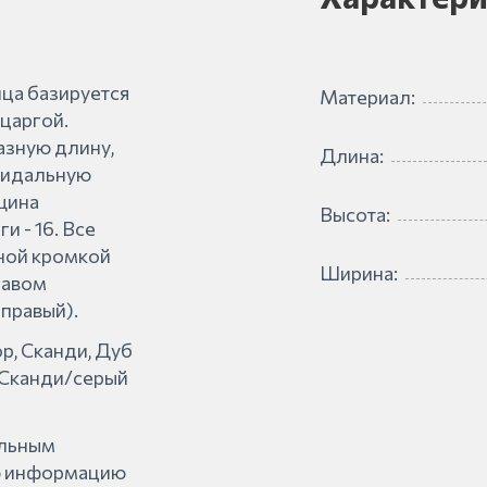
ца базируется
Материал:
 царгой.
зную длину,
Длина:
еидальную
щина
Высота:
и - 16. Все
ной кромкой
Ширина:
равом
 правый).
р, Сканди, Дуб
 Сканди/серый
альным
ую информацию