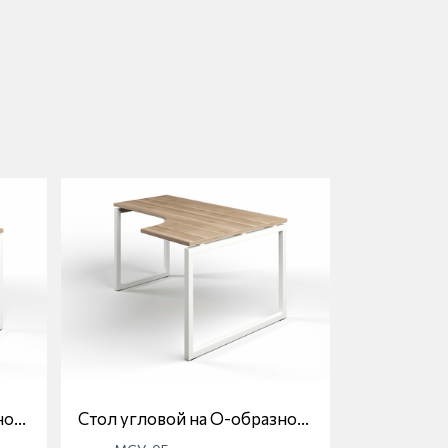
ной
Стол угловой на О-образной
опоре Магна МСУ-05