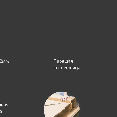
 2мм
Парящая
столешница
нная
а