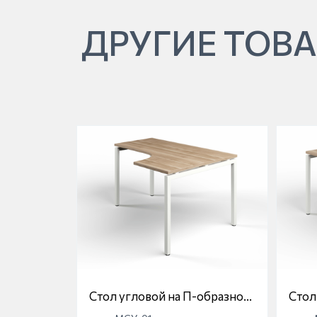
ДРУГИЕ ТОВА
Стол угловой на П-образной
Стол
опоре Магна МСУ-01
опор