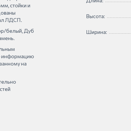
Длина:
мм, стойки и
цованы
Высота:
ал ЛДСП.
ор/белый, Дуб
Ширина:
амень.
альным
ую информацию
азанному на
ительно
стей