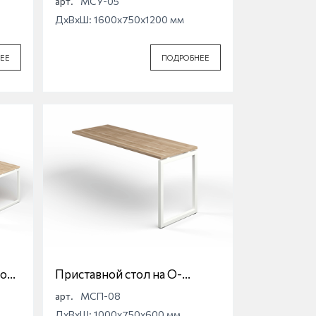
арт.
МСУ-05
ДхВхШ: 1600x750x1200 мм
ЕЕ
ПОДРОБНЕЕ
ной
Приставной стол на О-
образной опоре Магна
арт.
МСП-08
ДхВхШ: 1000x750x600 мм