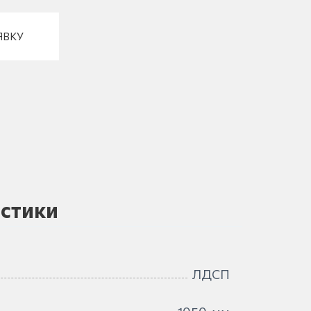
ЯВКУ
стики
ЛДСП