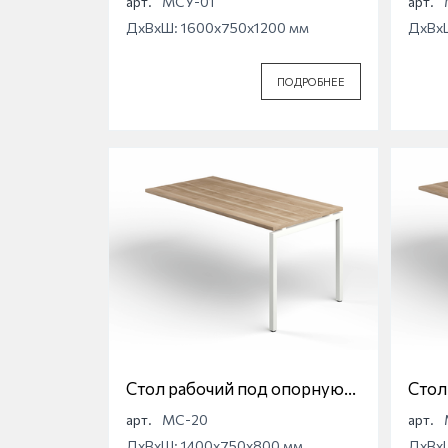
арт.
МСУ-01
арт.
ДхВхШ: 1600x750x1200 мм
ДхВх
ПОДРОБНЕЕ
Стол рабочий под опорную
Стол
тумбу на П-образной опоре
тумб
арт.
МС-20
арт.
Магна МС-20
Магн
ДхВхШ: 1400x750x800 мм
ДхВх