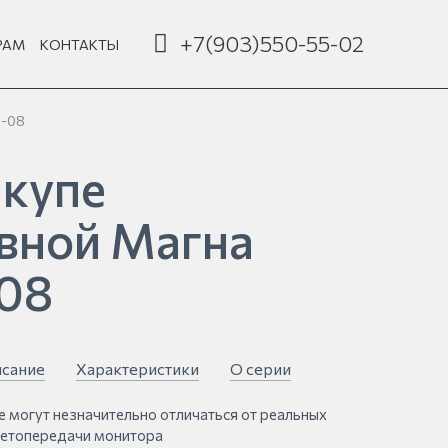
+7(903)550-55-02
РАМ
КОНТАКТЫ
К-08
купе
вной Магна
08
сание
Характеристики
О серии
е могут незначительно отличаться от реальных
ветопередачи монитора