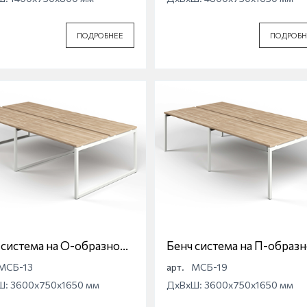
ПОДРОБНЕЕ
ПОДРОБН
 система на О-образной
Бенч система на П-образ
е Магна МСБ-13
опоре Магна МСБ-19
МСБ-13
арт.
МСБ-19
Ш: 3600x750x1650 мм
ДхВхШ: 3600x750x1650 мм