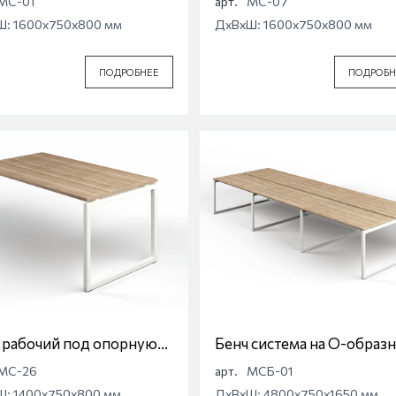
МС-01
арт.
МС-07
Ш: 1600x750x800 мм
ДхВхШ: 1600x750x800 мм
ПОДРОБНЕЕ
ПОДРОБН
 рабочий под опорную
Бенч система на О-образ
у на О-образной опоре
опоре Магна МСБ-01
МС-26
арт.
МСБ-01
а МС-26
Ш: 1400x750x800 мм
ДхВхШ: 4800x750x1650 мм