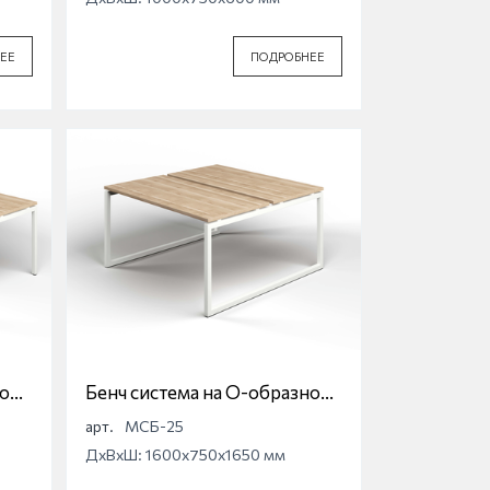
ЕЕ
ПОДРОБНЕЕ
ной
Бенч система на О-образной
опоре Магна МСБ-25
арт.
МСБ-25
ДхВхШ: 1600x750x1650 мм