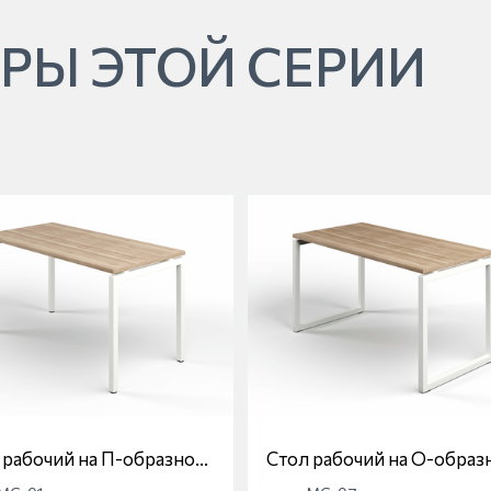
РЫ ЭТОЙ СЕРИИ
 рабочий на П-образной
Стол рабочий на О-образ
е Магна МС-01
опоре Магна МС-07