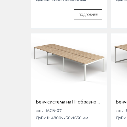
ПОДРОБНЕЕ
Бенч система на П-образной
Бенч
опоре Магна МСБ-07
опор
арт.
МСБ-07
арт.
ДхВхШ: 4800x750x1650 мм
ДхВх