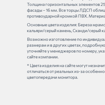
Толщина горизонтальных элементов 25
фасады – 16 мм. Все торцы ЛДСП обли
противоударной кромкой ПВХ. Матери
Основные цвета изделия: Береза мрам
кальяри/серый камень, Сканди/серый к
Возможно изготовление по индивиду
размерам и в других цветах, подробн
уточняйте у менеджеров по номеру, ук
сайте компании.
* Цвета изделия на сайте могут незнач
отличаться от реальных из-за особенно
цветопередачи монитора.