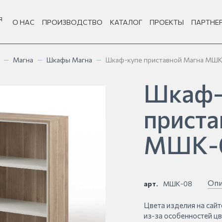
Я
О НАС
ПРОИЗВОДСТВО
КАТАЛОГ
ПРОЕКТЫ
ПАРТНЕ
—
Магна
—
Шкафы Магна
—
Шкаф-купе приставной Магна МШ
Шкаф-
приста
МШК-
Опи
арт.
МШК-08
Цвета изделия на сайт
из-за особенностей ц