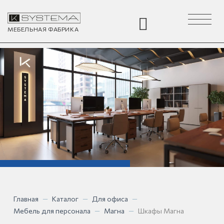
Toggle
navigation
МЕБЕЛЬНАЯ
ФАБРИКА
Главная
—
Каталог
—
Для офиса
—
Мебель для персонала
—
Магна
—
Шкафы Магна