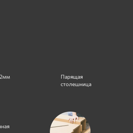
 2мм
Парящая
столешница
нная