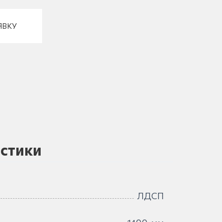
ЯВКУ
стики
ЛДСП