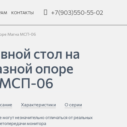
+7(903)550-55-02
РАМ
КОНТАКТЫ
поре Магна МСП-06
вной стол на
зной опоре
 МСП-06
сание
Характеристики
О серии
е могут незначительно отличаться от реальных
ветопередачи монитора