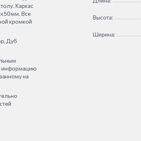
Длина:
толу. Каркас
0х50мм. Все
Высота:
ной кромкой
Ширина:
р, Дуб
альным
ую информацию
азанному на
ительно
стей