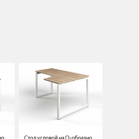
ной
Стол угловой на О-образной