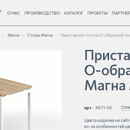
Я
О НАС
ПРОИЗВОДСТВО
КАТАЛОГ
ПРОЕКТЫ
ПАРТНЕ
—
Магна
—
Столы Магна
—
Приставной стол на О-образной о
Приста
О-обра
Магна
Опи
арт.
МСП-06
Цвета изделия на сайт
из-за особенностей ц