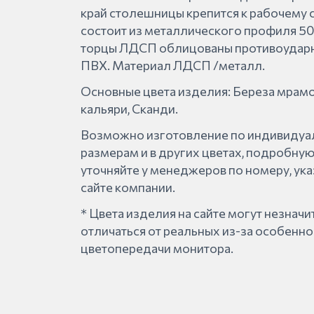
край столешницы крепится к рабочему с
состоит из металлического профиля 5
торцы ЛДСП облицованы противоудар
ПВХ. Материал ЛДСП /металл.
Основные цвета изделия: Береза мрамо
кальяри, Сканди.
Возможно изготовление по индивиду
размерам и в других цветах, подробн
уточняйте у менеджеров по номеру, ук
сайте компании.
* Цвета изделия на сайте могут незнач
отличаться от реальных из-за особенно
цветопередачи монитора.