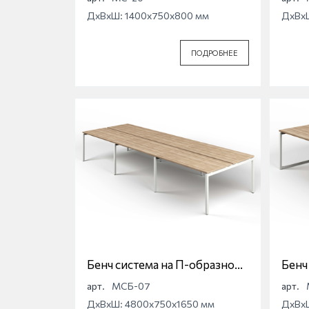
Магна МС-20
Магн
ДхВхШ: 1400x750x800 мм
ДхВх
ПОДРОБНЕЕ
Бенч система на П-образной
Бенч
опоре Магна МСБ-07
опор
арт.
МСБ-07
арт.
ДхВхШ: 4800x750x1650 мм
ДхВх