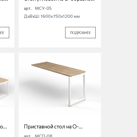
опоре Магна МСУ-05
арт.
МСУ-05
ДхВхШ: 1600x750x1200 мм
ЕЕ
ПОДРОБНЕЕ
ной
Приставной стол на О-
образной опоре Магна
арт.
МСП-08