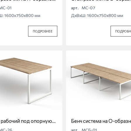
е Магна МС-01
опоре Магна МС-07
МС-01
арт.
МС-07
Ш: 1600x750x800 мм
ДхВхШ: 1600x750x800 мм
ПОДРОБНЕЕ
ПОДРОБН
 рабочий под опорную
Бенч система на О-образ
у на О-образной опоре
опоре Магна МСБ-01
МС-26
арт.
МСБ-01