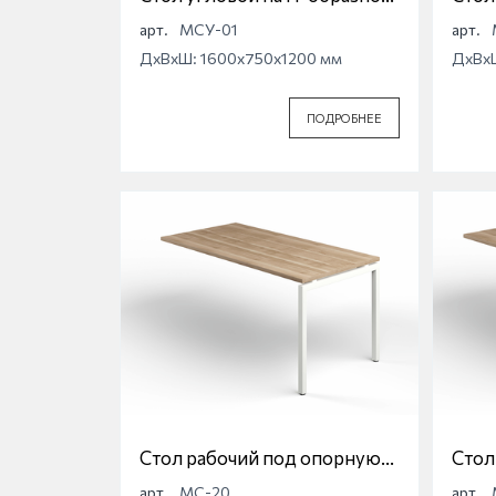
опоре Магна МСУ-01
опор
арт.
МСУ-01
арт.
ДхВхШ: 1600x750x1200 мм
ДхВх
ПОДРОБНЕЕ
Стол рабочий под опорную
Стол
тумбу на П-образной опоре
тумб
арт.
МС-20
арт.