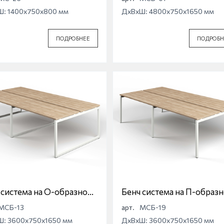
а МС-26
Ш: 1400x750x800 мм
ДхВхШ: 4800x750x1650 мм
ПОДРОБНЕЕ
ПОДРОБН
 система на О-образной
Бенч система на П-образ
е Магна МСБ-13
опоре Магна МСБ-19
МСБ-13
арт.
МСБ-19
Ш: 3600x750x1650 мм
ДхВхШ: 3600x750x1650 мм