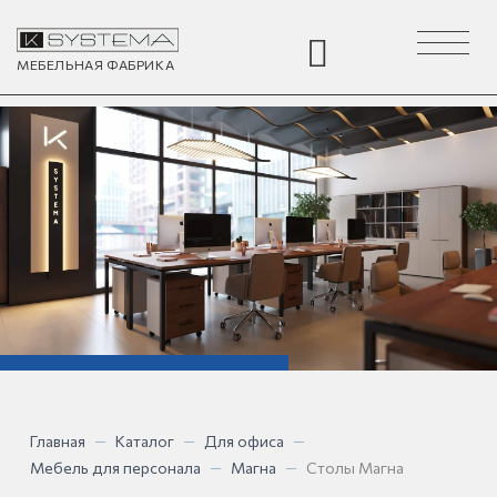
Toggle
navigation
МЕБЕЛЬНАЯ
ФАБРИКА
Главная
—
Каталог
—
Для офиса
—
Мебель для персонала
—
Магна
—
Столы Магна