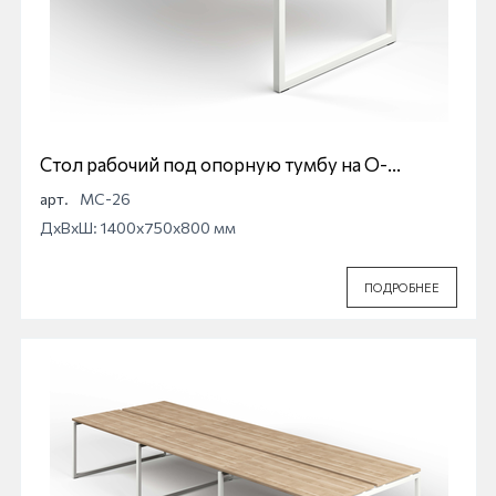
Стол рабочий под опорную тумбу на О-
образной опоре Магна МС-26
арт.
МС-26
ДхВхШ: 1400x750x800 мм
ПОДРОБНЕЕ