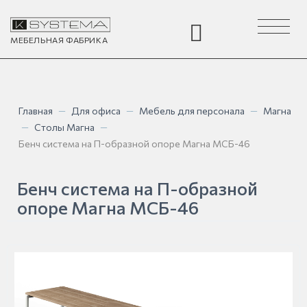
Toggle
navigation
МЕБЕЛЬНАЯ
ФАБРИКА
Главная
—
Для офиса
—
Мебель для персонала
—
Магна
—
Столы Магна
—
Бенч система на П-образной опоре Магна МСБ-46
Бенч система на П-образной
опоре Магна МСБ-46