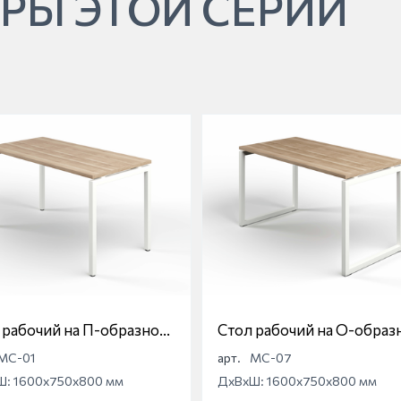
РЫ ЭТОЙ СЕРИИ
 рабочий на П-образной
Стол рабочий на О-образ
е Магна МС-01
опоре Магна МС-07
МС-01
арт.
МС-07
Ш: 1600x750x800 мм
ДхВхШ: 1600x750x800 мм