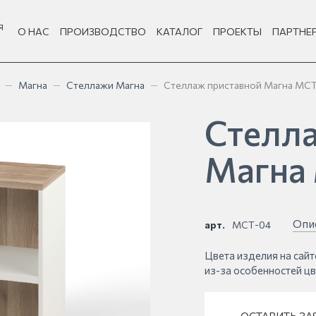
Я
О НАС
ПРОИЗВОДСТВО
КАТАЛОГ
ПРОЕКТЫ
ПАРТНЕ
—
Магна
—
Стеллажи Магна
—
Стеллаж приставной Магна МС
Стелла
Магна
Опи
арт.
МСТ-04
Цвета изделия на сайт
из-за особенностей ц