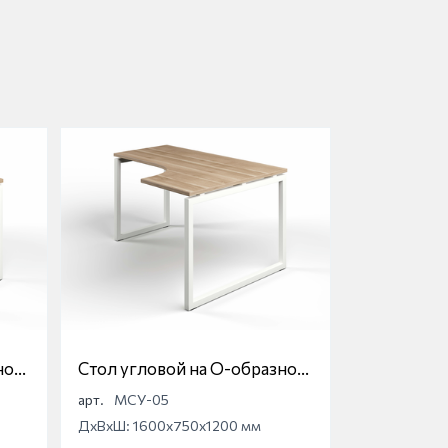
ной
Стол угловой на О-образной
опоре Магна МСУ-05
арт.
МСУ-05
ДхВхШ: 1600x750x1200 мм