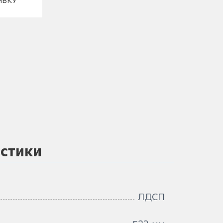
ЯВКУ
стики
ЛДСП