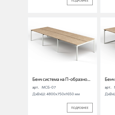
ПОДРОБНЕЕ
Бенч система на П-образной
Бенч
опоре Магна МСБ-07
опор
арт.
МСБ-07
арт.
ДхВхШ: 4800x750x1650 мм
ДхВх
ПОДРОБНЕЕ