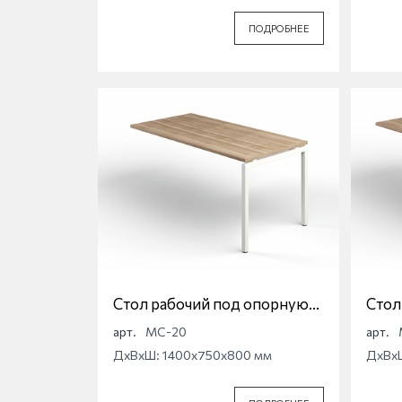
ПОДРОБНЕЕ
Стол рабочий под опорную
Стол
тумбу на П-образной опоре
тумб
арт.
МС-20
арт.
Магна МС-20
Магн
ДхВхШ: 1400x750x800 мм
ДхВх