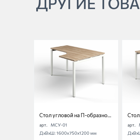
ДРУГИЕ ТОВА
Стол угловой на П-образной
Стол
опоре Магна МСУ-01
опор
арт.
МСУ-01
арт.
ДхВхШ: 1600x750x1200 мм
ДхВх