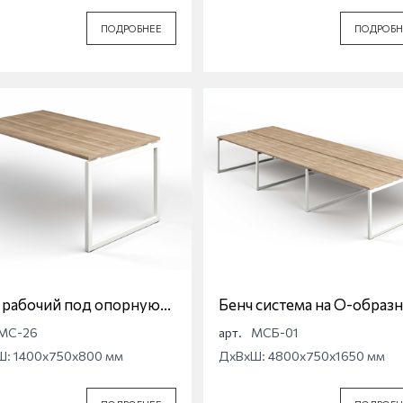
ПОДРОБНЕЕ
ПОДРОБН
 рабочий под опорную
Бенч система на О-образ
у на О-образной опоре
опоре Магна МСБ-01
МС-26
арт.
МСБ-01
а МС-26
Ш: 1400x750x800 мм
ДхВхШ: 4800x750x1650 мм