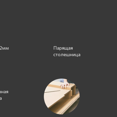
 2мм
Парящая
столешница
нная
а