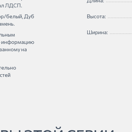
Длина:
ал ЛДСП.
ор/белый, Дуб
Высота:
амень.
Ширина:
альным
ую информацию
азанному на
ительно
стей