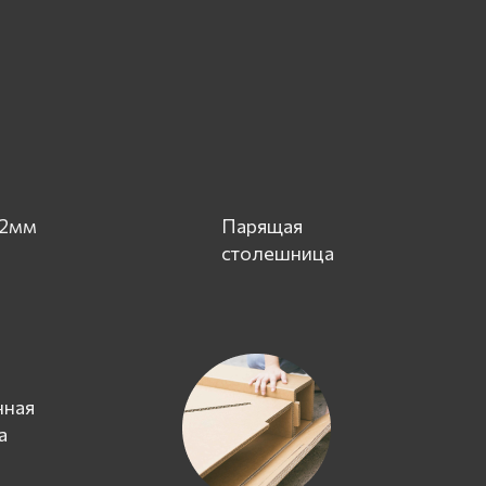
 2мм
Парящая
столешница
нная
а