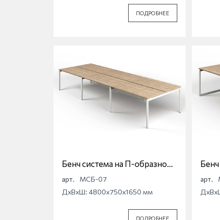
ПОДРОБНЕЕ
Бенч система на П-образной
Бенч
опоре Магна МСБ-07
опор
арт.
МСБ-07
арт.
ДхВхШ: 4800x750x1650 мм
ДхВх
ПОДРОБНЕЕ