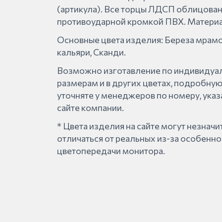
(артикула). Все торцы ЛДСП облицова
противоударной кромкой ПВХ. Матери
Основные цвета изделия: Береза мрамо
кальяри, Сканди.
Возможно изготавление по индивидуа
размерам и в других цветах, подробн
уточняте у менеджеров по номеру, указ
сайте компании.
* Цвета изделия на сайте могут незнач
отличаться от реальных из-за особенно
цветопередачи монитора.