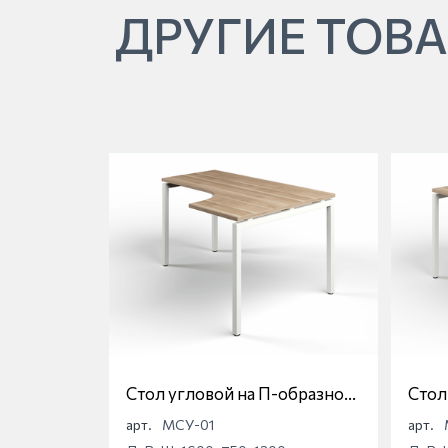
ДРУГИЕ ТОВА
Стол угловой на П-образной
Стол
опоре Магна МСУ-01
опор
арт.
МСУ-01
арт.