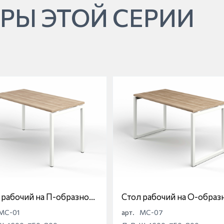
РЫ ЭТОЙ СЕРИИ
 рабочий на П-образной
Стол рабочий на О-образ
е Магна МС-01
опоре Магна МС-07
МС-01
арт.
МС-07