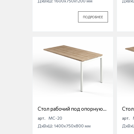
ДхВхШ: 1600x750x1200 мм
ДхВх
ПОДРОБНЕЕ
Стол рабочий под опорную
Стол
тумбу на П-образной опоре
тумб
арт.
МС-20
арт.
Магна МС-20
Магн
ДхВхШ: 1400x750x800 мм
ДхВх