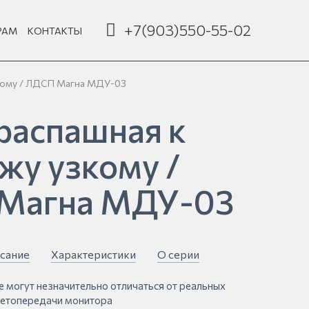
+7(903)550-55-02
РАМ
КОНТАКТЫ
зкому / ЛДСП Магна МДУ-03
распашная к
жу узкому /
Магна МДУ-03
сание
Характеристики
О серии
е могут незначительно отличаться от реальных
ветопередачи монитора