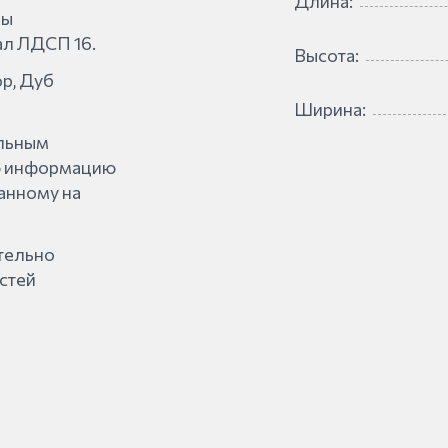
Длина:
ны
ал ЛДСП 16.
Высота:
р, Дуб
Ширина:
льным
ую информацию
анному на
ительно
стей