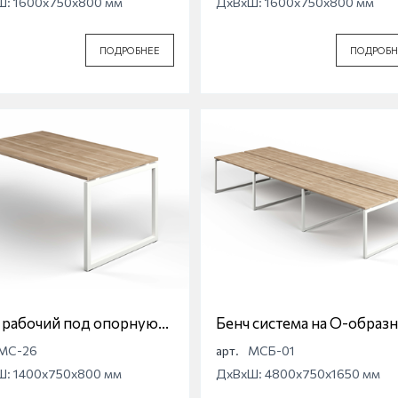
Ш: 1600x750x800 мм
ДхВхШ: 1600x750x800 мм
ПОДРОБНЕЕ
ПОДРОБН
 рабочий под опорную
Бенч система на О-образ
у на О-образной опоре
опоре Магна МСБ-01
МС-26
арт.
МСБ-01
а МС-26
Ш: 1400x750x800 мм
ДхВхШ: 4800x750x1650 мм