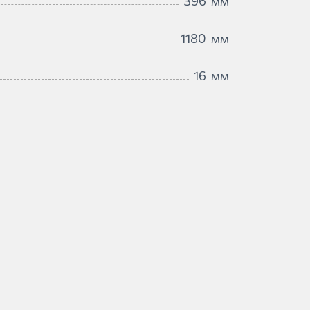
396
мм
1180
мм
16
мм