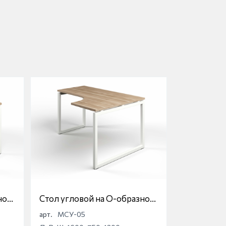
ной
Стол угловой на О-образной
опоре Магна МСУ-05
арт.
МСУ-05