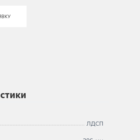
ЯВКУ
стики
ЛДСП