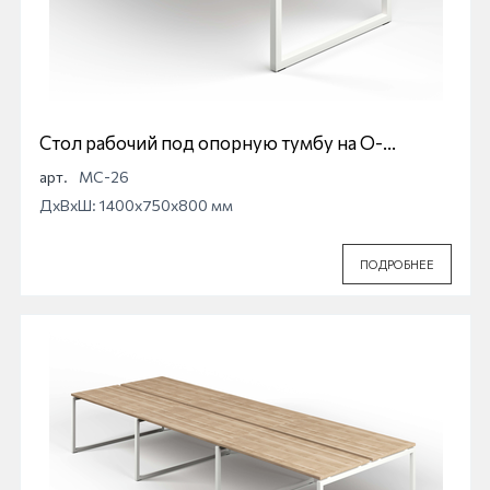
Стол рабочий под опорную тумбу на О-
образной опоре Магна МС-26
арт.
МС-26
ДхВхШ: 1400x750x800 мм
ПОДРОБНЕЕ