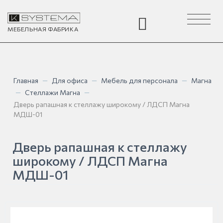
Toggle
navigation
МЕБЕЛЬНАЯ
ФАБРИКА
Главная
—
Для офиса
—
Мебель для персонала
—
Магна
—
Стеллажи Магна
—
Дверь рапашная к стеллажу широкому / ЛДСП Магна
МДШ-01
Дверь рапашная к стеллажу
широкому / ЛДСП Магна
МДШ-01